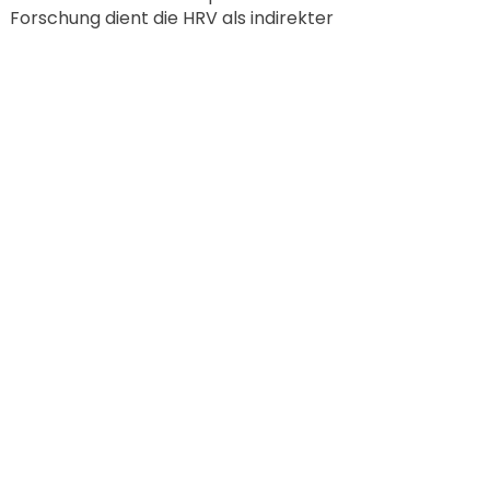
Forschung dient die HRV als indirekter
Marker für Stressbelastung,
kardiovagale Funktion,
Regulationsfähigkeit des
kardiovaskulären Systems sowie
allgemeine physiologische Resilienz.
Reduzierte HRV-Werte werden
hingegen häufig im Zusammenhang
mit chronischem Stress, kardialen
Erkrankungen und eingeschränkter
autonomen Flexibilität beschrieben.
📍 Standort & Durchführung
VITALIS PLIUS Sitzungen finden
persönlich an der Leonhardstrasse in
Basel oder online per Video-Call statt.