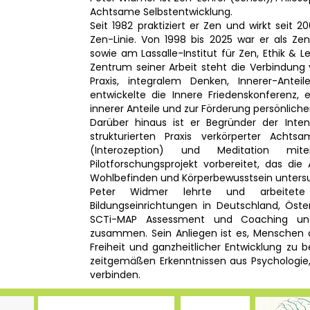
Achtsame Selbstentwicklung.
Seit 1982 praktiziert er Zen und wirkt seit 
Zen-Linie. Von 1998 bis 2025 war er als Ze
sowie am Lassalle-Institut für Zen, Ethik & L
Zentrum seiner Arbeit steht die Verbindung
Praxis, integralem Denken, Innerer-Antei
entwickelte die Innere Friedenskonferenz, 
innerer Anteile und zur Förderung persönliche
Darüber hinaus ist er Begründer der Inten
strukturierten Praxis verkörperter Acht
(Interozeption) und Meditation mit
Pilotforschungsprojekt vorbereitet, das die
Wohlbefinden und Körperbewusstsein unters
Peter Widmer lehrte und arbeitet
Bildungseinrichtungen in Deutschland, Österr
SCTi-MAP Assessment und Coaching und
zusammen. Sein Anliegen ist es, Menschen 
Freiheit und ganzheitlicher Entwicklung zu 
zeitgemäßen Erkenntnissen aus Psychologi
verbinden.