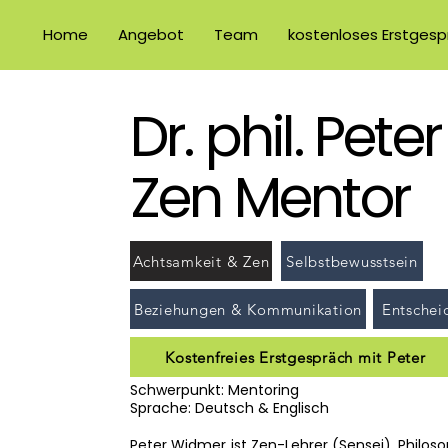
Home
Angebot
Team
kostenloses Erstgesp
Dr. phil. Pet
Zen Mentor
Achtsamkeit & Zen
Selbstbewusstsein
Beziehungen & Kommunikation
Entschei
Kostenfreies Erstgespräch mit Peter
Schwerpunkt: Mentoring
Sprache: Deutsch & Englisch
Peter Widmer ist Zen-Lehrer (Sensei), Philos