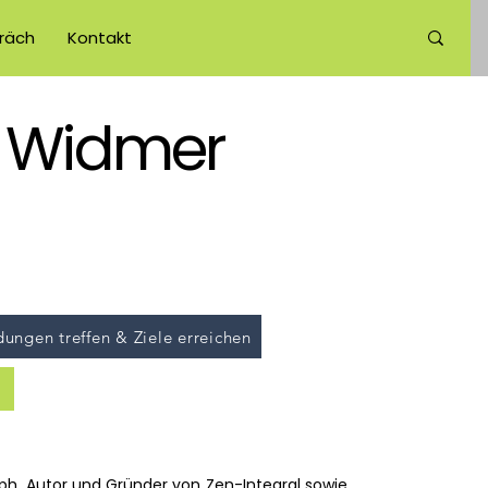
räch
Kontakt
er Widmer
dungen treffen & Ziele erreichen
oph, Autor und Gründer von Zen-Integral sowie