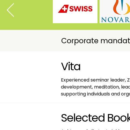
Corporate mandates
Vita
Experienced seminar leader, Ze
development, meditation, lead
supporting individuals and org
transformation.

Selected Boo
Professional Experience
