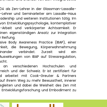
2004 als Zen-Lehrer in der Glassman-Lassalle-
n-Lehrer und Seminarleiter am Lassalle-Haus
eadership und weiteren Institutionen tätig. Im
 von Entwicklungspsychologie, kontemplativer
le-Arbeit und verkörperter Achtsamkeit. Er
einen eigenständigen Ansatz zur Integration
r Reifung.
sive Body Awareness Practice (IBAP), einer
samkeit, die Bewegung, Körperwahrnehmung
einander verbindet. Zurzeit wird ein
 Auswirkungen von IBAP auf Stressregulation,
ucht.
e an verschiedenen Hochschulen und
eich und der Schweiz. Er ist zertifiziert für
 arbeitet mit Cook-Greuter & Partners
auf ihrem Weg zu mehr Bewusstheit, innerer
begleiten und dabei die Weisheit des Zen mit
e, Entwicklungsforschung und Embodiment zu