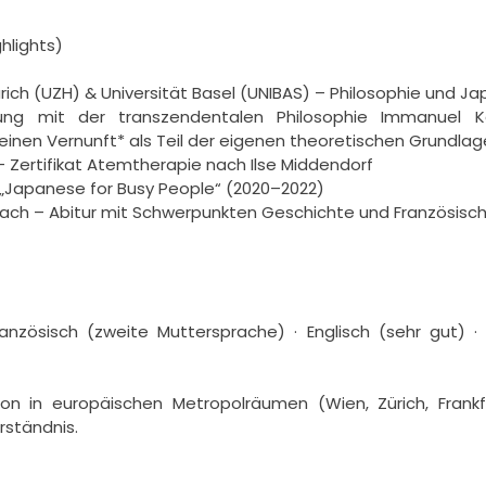
lights)

rich (UZH) & Universität Basel (UNIBAS) – Philosophie und Ja
ung mit der transzendentalen Philosophie Immanuel Kants
reinen Vernunft* als Teil der eigenen theoretischen Grundlag
– Zertifikat Atemtherapie nach Ilse Middendorf

 „Japanese for Busy People“ (2020–2022)

rrach – Abitur mit Schwerpunkten Geschichte und Französisch 
nzösisch (zweite Muttersprache) · Englisch (sehr gut) · 
ion in europäischen Metropolräumen (Wien, Zürich, Frankfur
ständnis.
