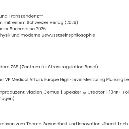
 und Transzendenz**

n mit einem Schweizer Verlag (2026)

urter Buchmesse 2026

hysik und moderne Bewusstseinsphilosophie

dem ZSB (Zentrum für Stressregulation Basel)

ler VP Medical Affairs Europe High-Level Mentoring Planung L
roduzent Vladlen Čemus | Speaker & Creator | 134K+ Follow
Tagen)

ressen zum Thema Gesundheit und Innovation #healt tech i