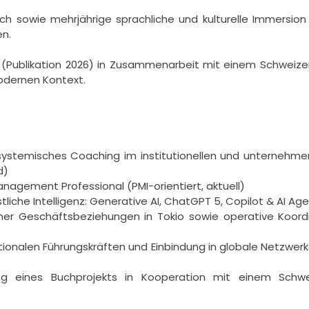
ch sowie mehrjährige sprachliche und kulturelle Immersion
.

(Publikation 2026) in Zusammenarbeit mit einem Schweizer 
dernen Kontext.

systemisches Coaching im institutionellen und unternehm
)

anagement Professional (PMI-orientiert, aktuell)

tliche Intelligenz: Generative AI, ChatGPT 5, Copilot & AI Age
her Geschäftsbeziehungen in Tokio sowie operative Koord
onalen Führungskräften und Einbindung in globale Netzwerke, i
g eines Buchprojekts in Kooperation mit einem Schweiz