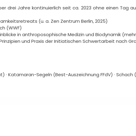
er drei Jahre kontinuierlich seit ca. 2023 ohne einen Tag aus
mkeitsretreats (u. a. Zen Zentrum Berlin, 2025)

ch (WWF)

e Einblicke in anthroposophische Medizin und Biodynamik (mehr
 Prinzipien und Praxis der Initiatischen Schwertarbeit nach Gr
kat) · Katamaran-Segeln (Best-Auszeichnung FFdV) · Schach 