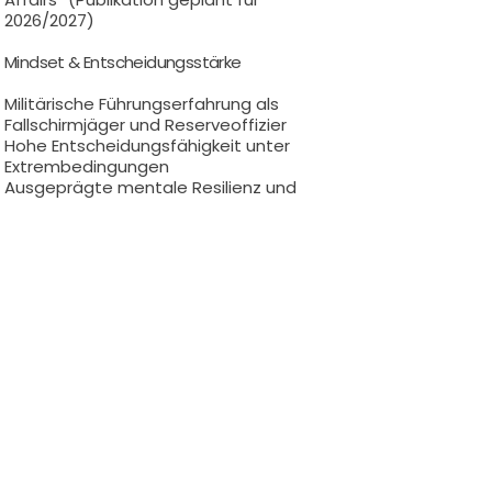
2026/2027)
Mindset & Entscheidungsstärke
Militärische Führungserfahrung als
Fallschirmjäger und Reserveoffizier
Hohe Entscheidungsfähigkeit unter
Extrembedingungen
Ausgeprägte mentale Resilienz und
Krisenkompetenz durch Erfahrung in
Grenzsituationen
Was Mandanten und Unternehmen davon
profitieren
Die Kombination aus medizinischer
Expertise, internationaler Management-
Erfahrung und militärischer
Führungskompetenz ermöglicht eine
präzise Analyse komplexer Situationen,
strategische Klarheit unter Zeitdruck und
konsequente Umsetzungsstärke. Im
Mittelpunkt stehen dabei stets