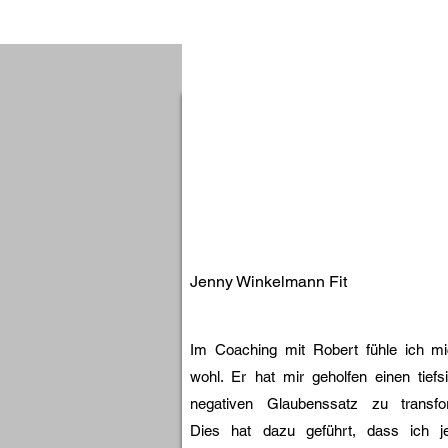
• Persönlichkeitsentwicklung un
Berufliche Stationen

"Vital Heroes"

Gründer & Health-/Neuro-Coa
Mai 2024 – heute | Rheinfelden
Health Coaching Association 
Juni 2025 – heute

Bayer Crop Science

Jenny Winkelmann Fit
Labormanager QC / Schichtlei
2016 – 2024 | Muttenz

Im Coaching mit Robert fühle ich m
Aesica Pharmaceuticals Ltd

wohl. Er hat mir geholfen einen tiefs
Chemielaborant

negativen Glaubenssatz zu transfor
2011 – 2016 | Zwickau

Dies hat dazu geführt, dass ich je