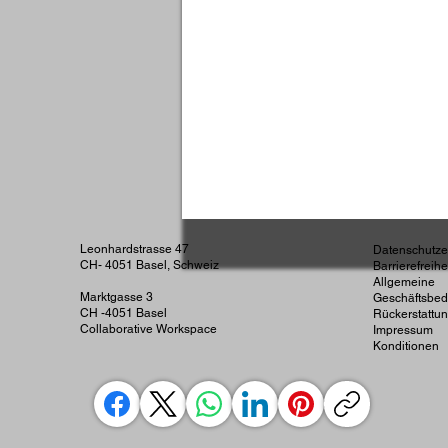
Neurowissenschaften & Gehirnf
Lernen • Familienzeit • Beweg
Leonhardstrasse 47
Datenschutze
CH- 4051 Basel, Schweiz
Barrierefreih
Allgemeine
Marktgasse 3
Geschäftsbe
CH -4051 Basel
Rückerstattun
Collaborative Workspace
Impressum
Konditionen