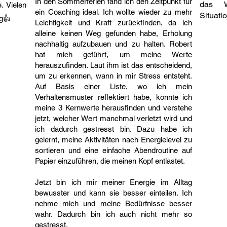
In den Sommerferien fand ich den Zeitpunkt für
das W
. Vielen
ein Coaching ideal. Ich wollte wieder zu mehr
Situati
ng👍
Leichtigkeit und Kraft zurückfinden, da ich
pergut Akademie

alleine keinen Weg gefunden habe, Erholung
rainer/Coach – LINC GmbH (2024)

nachhaltig aufzubauen und zu halten. Robert
ietechnik – SGD Fernschule (2015–2020)

hat mich geführt, um meine Werte
herauszufinden. Laut ihm ist das entscheidend,
le Meißen-Radebeul (2011–2014, Abschlussnote 1.0)

um zu erkennen, wann in mir Stress entsteht.
Auf Basis einer Liste, wo ich mein
Verhaltensmuster reflektiert habe, konnte ich
meine 3 Kernwerte herausfinden und verstehe
h Coaching Association (HCA) – seit Juni 2025

jetzt, welcher Wert manchmal verletzt wird und
ociation (SCA) – seit November 2025

ich dadurch gestresst bin. Dazu habe ich
it November 2025

gelernt, meine Aktivitäten nach Energielevel zu
sortieren und eine einfache Abendroutine auf
Papier einzuführen, die meinen Kopf entlastet.
Jetzt bin ich mir meiner Energie im Alltag
bewusster und kann sie besser einteilen. Ich
nehme mich und meine Bedürfnisse besser
wahr. Dadurch bin ich auch nicht mehr so
gestresst.