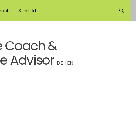
räch
Kontakt
e Coach &
e Advisor
DE | EN