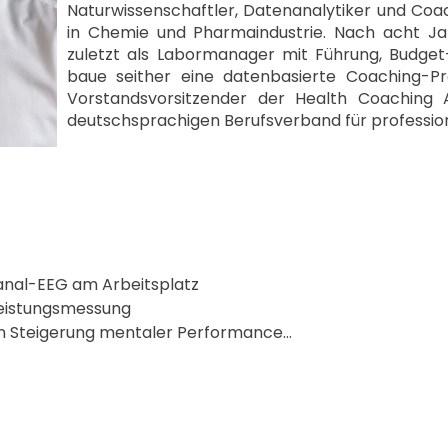
Naturwissenschaftler, Datenanalytiker und Coa
in Chemie und Pharmaindustrie. Nach acht J
zuletzt als Labormanager mit Führung, Budget
baue seither eine datenbasierte Coaching-Pra
Vorstandsvorsitzender der Health Coaching 
deutschsprachigen Berufsverband für profession
nal-EEG am Arbeitsplatz

Leistungsmessung

n Steigerung mentaler Performance

men wie Ernährung, Bewegung, Schlaf, Regeneration und 
tinen
