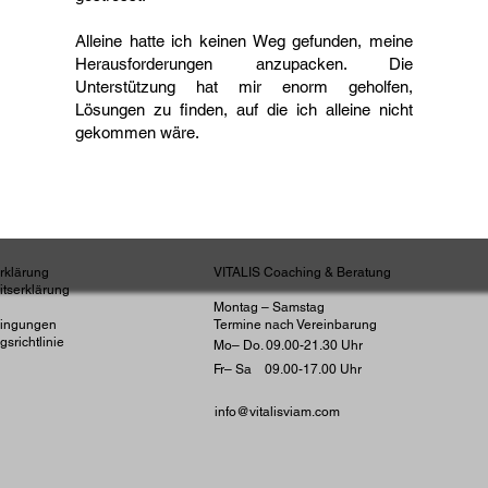
Alleine hatte ich keinen Weg gefunden, meine
orschung • Datenbasierte Persönlichkeitsentwicklung • K
Herausforderungen anzupacken. Die
ung & Sport
Unterstützung hat mir enorm geholfen,
Lösungen zu finden, auf die ich alleine nicht
gekommen wäre.
rklärung
VITALIS Coaching & Beratung
eitserklärung
Montag – Samstag
dingungen
Termine nach Vereinbarung
gsrichtlinie
Mo– Do. 09.00-21.30 Uhr
Fr– Sa 09.00-17.00 Uhr
info@vitalisviam.com