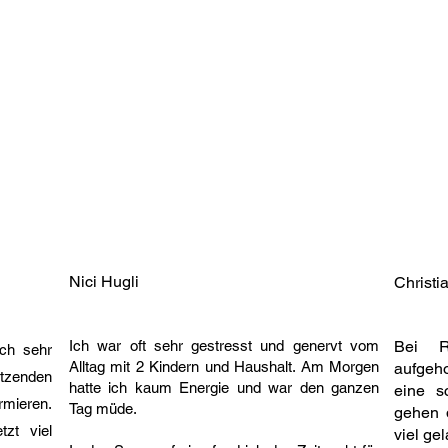
d Profiling mit dem LINC Personality Profiler (zertifiziert)

ch

, Aargau

(HCA) Vorstandsvorsitzender

Nici Hugli
Christi
ter / Chemielaborant

Ich war oft sehr gestresst und genervt vom
Bei R
ich sehr
Alltag mit 2 Kindern und Haushalt. Am Morgen
aufgeho
itzenden
hatte ich kaum Energie und war den ganzen
eine s
mieren.
Tag müde.
gehen 
tzt viel
viel ge